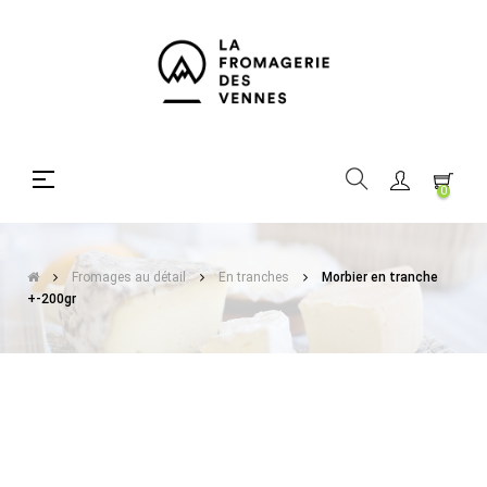
Basculer
☰
0
la
navigation
Fromages au détail
En tranches
Morbier en tranche
+-200gr